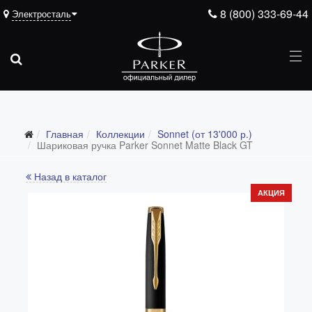
8 (800) 333-69-44
Электросталь
Главная
Коллекции
Sonnet (от 13'000 р.)
Все коллекции
Шариковая ручка Parker Sonnet Matte Black GT
Duofold (от 66'316 р.)
Назад в каталог
Ingenuity (от 35'305 р.)
АКЦИЯ
Sonnet (от 13'000 р.)
Parker 51 (от 14'600 р.)
Urban (от 6'100 р.)
IM (от 4'200 р.)
Jotter (от 2'200 р.)