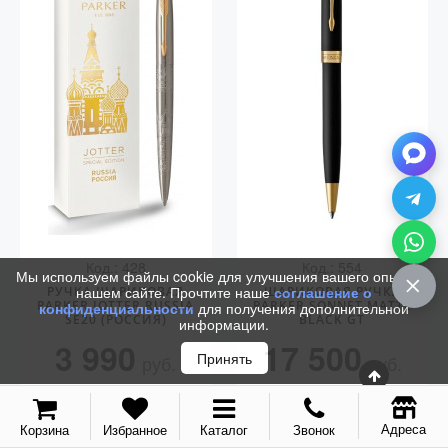
Аксессуары
Запчасти
Упаковка
Подарочные сертификаты
Код.: 428
Код.: 554
Мы используем файлы cookie для улучшения вашего опыта на
нашем сайте. Прочтите наше
соглашение о
РУЧКА ШАРИКОВАЯ
ШАРИКОВАЯ РУЧКА
PARKER JOTTER RUSSIA
PARKER SONNET MATTE
конфиденциальности
для получения дополнительной
SE20 (РОССИЯ)
BLACK GT
информации.
3 990
17 500
Принять
руб.
руб.
КУПИТЬ
КУПИТЬ
Адреса
Корзина
Избранное
Каталог
Звонок