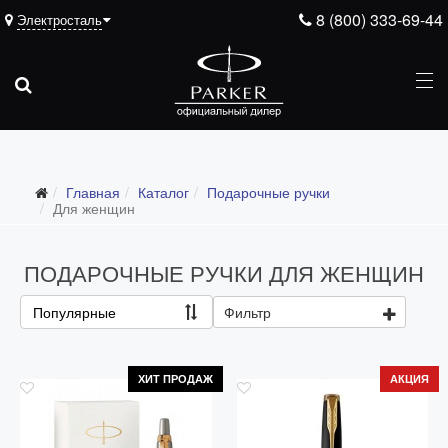
8 (800) 333-69-44
Электросталь
Подарочные ручки
Главная
Каталог
Подарочные ручки
Все подарочные ручки
Для женщин
Для мужчин
ПОДАРОЧНЫЕ РУЧКИ ДЛЯ ЖЕНЩИН
Для женщин
Для школьников и студентов
Популярные
Фильтр
Ежедневники
Ручки для гравировки
ХИТ ПРОДАЖ
АКЦИЯ
С золотым пером
Распродажа