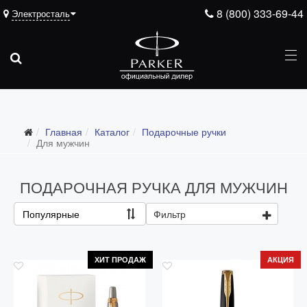
8 (800) 333-69-44
Электросталь
Подарочные ручки
Главная
Каталог
Подарочные ручки
Все подарочные ручки
Для мужчин
Для мужчин
ПОДАРОЧНАЯ РУЧКА ДЛЯ МУЖЧИН
Для женщин
Для школьников и студентов
Популярные
Фильтр
Ежедневники
Ручки для гравировки
ХИТ ПРОДАЖ
АКЦИЯ
С золотым пером
Распродажа