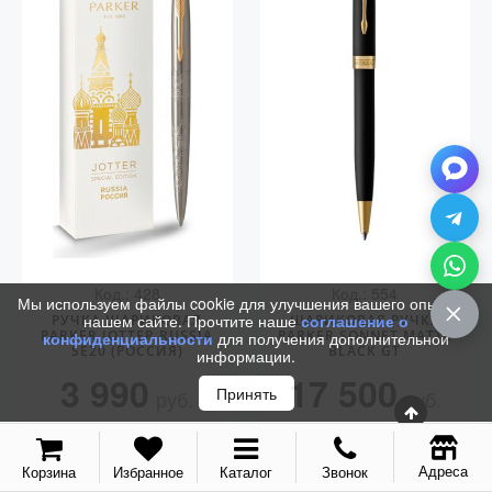
Аксессуары
Запчасти
Упаковка
Подарочные сертификаты
Код.: 428
Код.: 554
Мы используем файлы cookie для улучшения вашего опыта на
нашем сайте. Прочтите наше
соглашение о
РУЧКА ШАРИКОВАЯ
ШАРИКОВАЯ РУЧКА
PARKER JOTTER RUSSIA
PARKER SONNET MATTE
конфиденциальности
для получения дополнительной
SE20 (РОССИЯ)
BLACK GT
информации.
3 990
17 500
Принять
руб.
руб.
КУПИТЬ
КУПИТЬ
Адреса
Корзина
Избранное
Каталог
Звонок