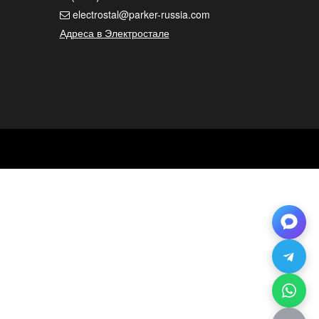
electrostal@parker-russia.com
Адреса в Электростале