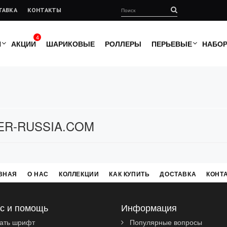
ТАВКА
КОНТАКТЫ
4
И
АКЦИИ
ШАРИКОВЫЕ
РОЛЛЕРЫ
ПЕРЬЕВЫЕ
НАБО
ER-RUSSIA.COM
ВНАЯ
О НАС
КОЛЛЕКЦИИ
КАК КУПИТЬ
ДОСТАВКА
КОНТ
с и помощь
Информация
ать шрифт
Популярные вопросы