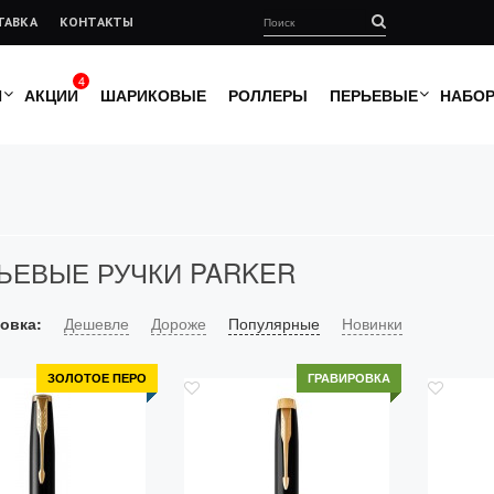
ТАВКА
КОНТАКТЫ
4
И
АКЦИИ
ШАРИКОВЫЕ
РОЛЛЕРЫ
ПЕРЬЕВЫЕ
НАБО
ЬЕВЫЕ РУЧКИ PARKER
овка:
Дешевле
Дороже
Популярные
Новинки
ЗОЛОТОЕ ПЕРО
ГРАВИРОВКА
м M