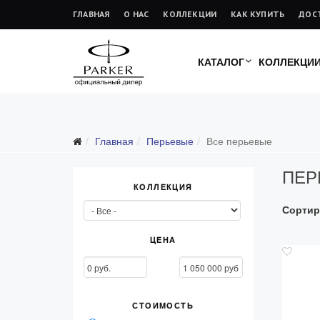
ГЛАВНАЯ
О НАС
КОЛЛЕКЦИИ
КАК КУПИТЬ
ДОС
КАТАЛОГ
КОЛЛЕКЦИ
Главная
Перьевые
Все перьевые
ПЕР
КОЛЛЕКЦИЯ
Сортир
Все перьевые
Перьевые ручки Parker с тонким пером F
ЦЕНА
Перьевые ручки Parker со средним перо
СТОИМОСТЬ