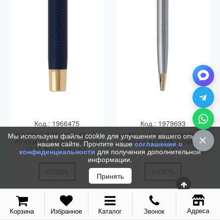
Колпачки
Зоны захвата
Баррели
Зажимы
Механизмы
Упаковка
Подарочные сертификаты
Код.: 1966475
Код.: 1979693
Мы используем файлы cookie для улучшения вашего опыта на
КОРПУС ДЛЯ ПЕРЬЕВОЙ
КОРПУС ДЛЯ ШАРИКОВОЙ
РУЧКИ PARKER DUOFOLD
РУЧКИ PARKER SONNET
нашем сайте. Прочтите наше
соглашение о
2015 BLU CHEV GT
2015 SS GT
конфиденциальности
для получения дополнительной
информации.
КУПИТЬ
КУПИТЬ
Принять
Адреса
Корзина
Избранное
Каталог
Звонок