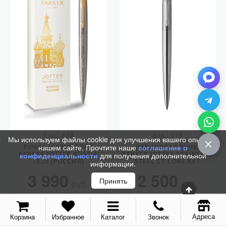
Аксессуары
Запчасти
Упаковка
Подарочные сертификаты
Код.: 428
Код.: 619
Мы используем файлы cookie для улучшения вашего опыта на
нашем сайте. Прочтите наше
соглашение о
РУЧКА ШАРИКОВАЯ
ШАРИКОВАЯ РУЧКА
PARKER JOTTER RUSSIA
PARKER JOTTER STAINLESS
конфиденциальности
для получения дополнительной
SE20 (РОССИЯ)
STEEL CT CORE K61
информации.
3 990
2 500
Принять
руб.
руб.
КУПИТЬ
КУПИТЬ
Адреса
Корзина
Избранное
Каталог
Звонок