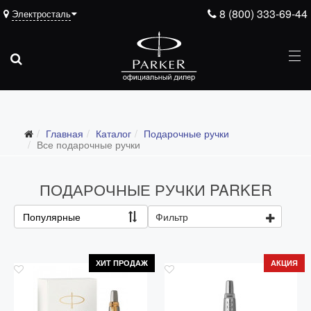
8 (800) 333-69-44
Электросталь
Подарочные ручки
Главная
Каталог
Подарочные ручки
Все подарочные ручки
Все подарочные ручки
Для мужчин
ПОДАРОЧНЫЕ РУЧКИ PARKER
Для женщин
Для школьников и студентов
Популярные
Фильтр
Ежедневники
Ручки для гравировки
ХИТ ПРОДАЖ
АКЦИЯ
С золотым пером
Распродажа