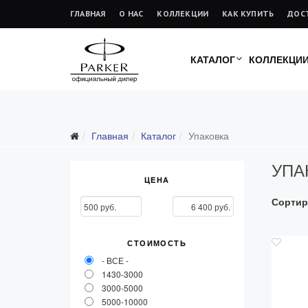
ГЛАВНАЯ
О НАС
КОЛЛЕКЦИИ
КАК КУПИТЬ
ДОС
КАТАЛОГ
КОЛЛЕКЦИ
Подарочные ручки
Главная
Каталог
Упаковка
Ежедневники
УПА
Ручки для гравировки
ЦЕНА
С золотым пером
Сортир
Распродажа
Аксессуары
СТОИМОСТЬ
Запчасти
- ВСЕ -
1430-3000
Упаковка
3000-5000
Подарочные сертификаты
5000-10000