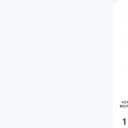
ЧЕ
МОЛ
1