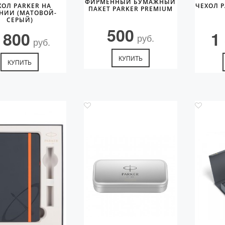
ФИРМЕННЫЙ БУМАЖНЫЙ
ХОЛ PARKER НА
ЧЕХОЛ P
ПАКЕТ PARKER PREMIUM
НИИ (МАТОВОЙ-
СЕРЫЙ)
500
 800
1
руб.
руб.
КУПИТЬ
КУПИТЬ