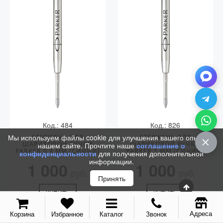
Код.: 484
Код.: 826
Мы используем файлы cookie для улучшения вашего опыта на
СТЕРЖЕНЬ ДЛЯ
СТЕРЖЕНЬ ДЛЯ
ШАРИКОВОЙ РУЧКИ
ШАРИКОВОЙ РУЧКИ
нашем сайте. Прочтите наше
соглашение о
PARKER 0,8 ММ (СИНИЙ)
PARKER 1 ММ (СИНИЙ)
конфиденциальности
для получения дополнительной
информации.
1 000
1 000
руб.
руб.
Принять
КУПИТЬ
КУПИТЬ
Адреса
Корзина
Избранное
Каталог
Звонок